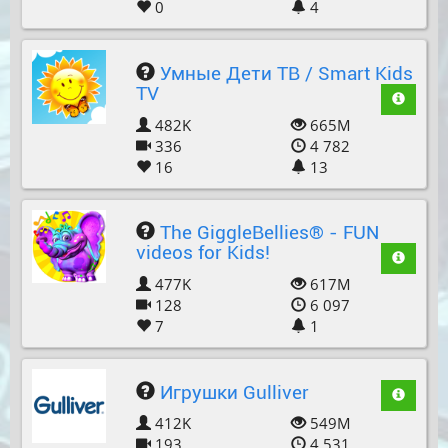
0
4
Умные Дети ТВ / Smart Kids
TV
482K
665M
336
4 782
16
13
The GiggleBellies® - FUN
videos for Kids!
477K
617M
128
6 097
7
1
Игрушки Gulliver
412K
549M
193
4 531