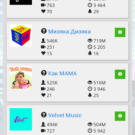
763
3 464
70
29
Мизяка Дизяка
546K
719M
251
5 205
15
16
Как МАМА
525K
516M
246
3 946
21
25
Velvet Music
494K
504M
727
5 942