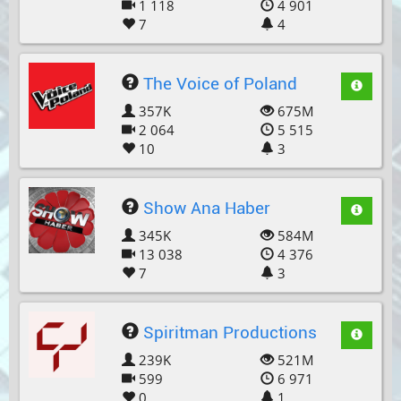
1 118
4 901
7
4
The Voice of Poland
357K
675M
2 064
5 515
10
3
Show Ana Haber
345K
584M
13 038
4 376
7
3
Spiritman Productions
239K
521M
599
6 971
0
1