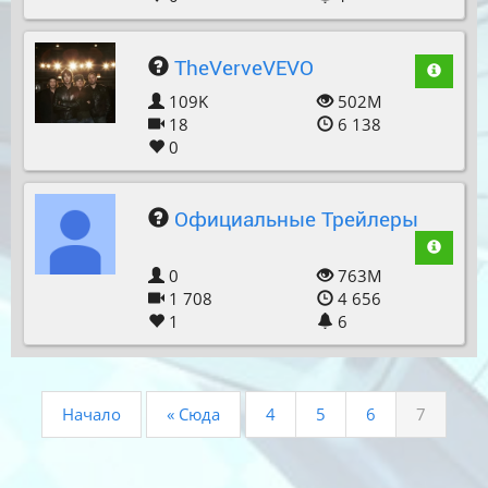
TheVerveVEVO
109K
502M
18
6 138
0
Официальные Трейлеры
0
763M
1 708
4 656
1
6
Начало
« Сюда
4
5
6
7