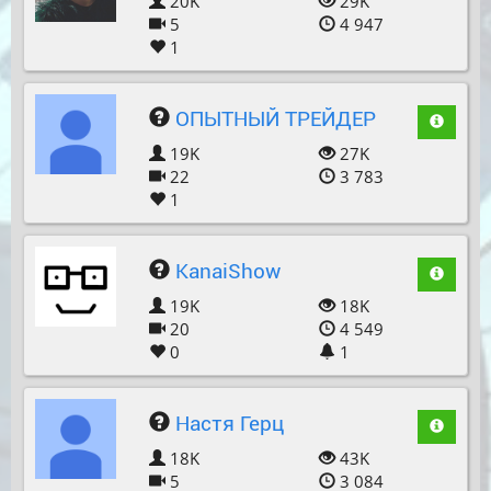
20K
29K
5
4 947
1
ОПЫТНЫЙ ТРЕЙДЕР
19K
27K
22
3 783
1
KanaiShow
19K
18K
20
4 549
0
1
Настя Герц
18K
43K
5
3 084