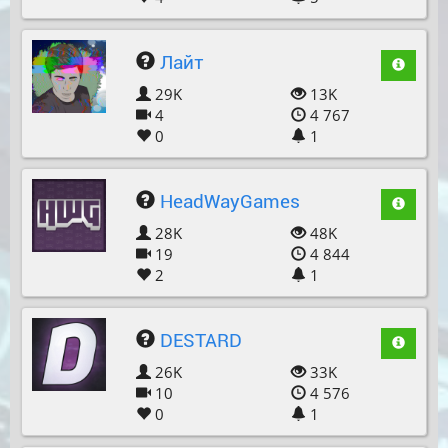
Лайт
29K
13K
4
4 767
0
1
HeadWayGames
28K
48K
19
4 844
2
1
DESTARD
26K
33K
10
4 576
0
1