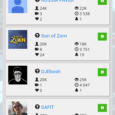
RUSSIA PAVER
24K
22K
3
3 538
2
1
Son of Zorn
20K
18K
8
3 751
24
19
DJEbosh
20K
25K
1
4 047
0
1
SAFIT