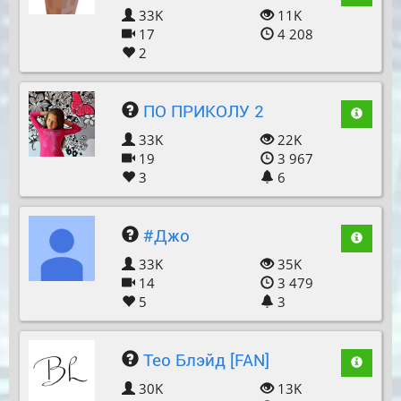
33K
11K
17
4 208
2
ПО ПРИКОЛУ 2
33K
22K
19
3 967
3
6
#Джо
33K
35K
14
3 479
5
3
Тео Блэйд [FAN]
30K
13K