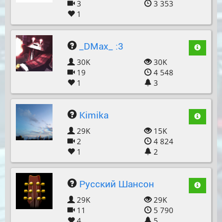
3
3 353
1
_DMax_ :3
30K
30K
19
4 548
1
3
Kimika
29K
15K
2
4 824
1
2
Русский Шансон
29K
29K
11
5 790
4
5