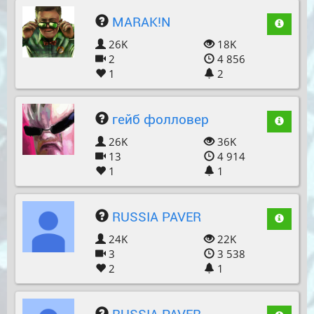
MARAK!N
26K
18K
2
4 856
1
2
гейб фолловер
26K
36K
13
4 914
1
1
RUSSIA PAVER
24K
22K
3
3 538
2
1