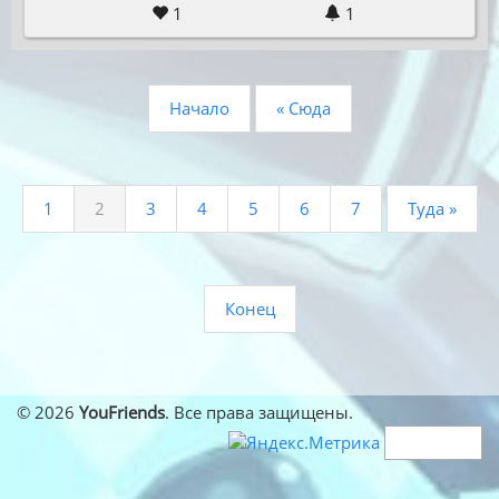
1
1
Начало
« Сюда
1
2
3
4
5
6
7
Туда »
Конец
© 2026
YouFriends
. Все права защищены.