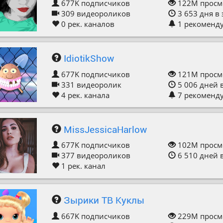
677K
подписчиков
122M
просм
309
видеороликов
3 653
дня в
0
рек. каналов
1
рекоменд
IdiotikShow
677K
подписчиков
121M
просм
331
видеоролик
5 006
дней 
4
рек. канала
7
рекоменд
MissJessicaHarlow
677K
подписчиков
102M
просм
377
видеороликов
6 510
дней 
1
рек. канал
Зырики ТВ Куклы
667K
подписчиков
229M
просм