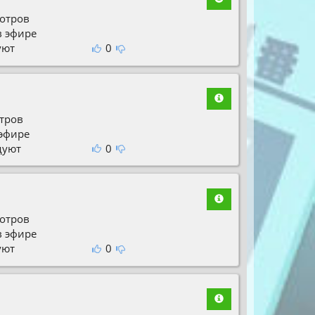
отров
в эфире
уют
0
тров
 эфире
дуют
0
отров
в эфире
уют
0