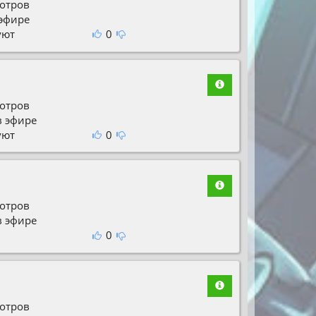
отров
 эфире
уют
0
отров
в эфире
уют
0
отров
в эфире
0
отров