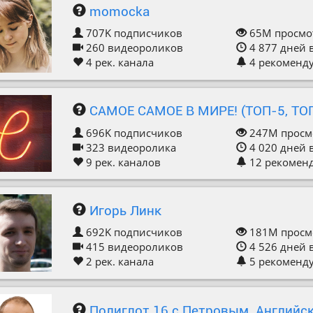
momocka
707K
подписчиков
65M
просмо
260
видеороликов
4 877
дней 
4
рек. канала
4
рекоменд
САМОЕ САМОЕ В МИРЕ! (ТОП-5, ТО
696K
подписчиков
247M
просм
323
видеоролика
4 020
дней 
9
рек. каналов
12
рекомен
Игорь Линк
692K
подписчиков
181M
просм
415
видеороликов
4 526
дней 
2
рек. канала
5
рекоменд
Полиглот 16 с Петровым. Английск