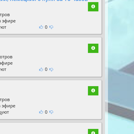
тров
в эфире
уют
0
отров
 эфире
уют
0
тров
в эфире
дуют
0