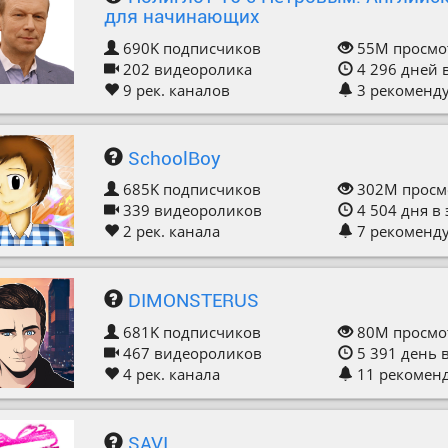
для начинающих
690K
подписчиков
55M
просмо
202
видеоролика
4 296
дней 
9
рек. каналов
3
рекоменд
SchoolBoy
685K
подписчиков
302M
просм
339
видеороликов
4 504
дня в
2
рек. канала
7
рекоменд
DIMONSTERUS
681K
подписчиков
80M
просмо
467
видеороликов
5 391
день 
4
рек. канала
11
рекомен
SAVI