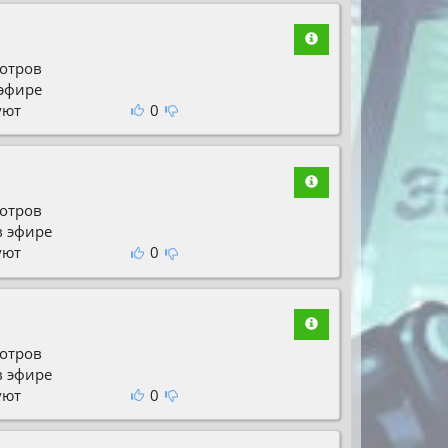
отров
 эфире
уют
0
отров
в эфире
уют
0
отров
в эфире
уют
0