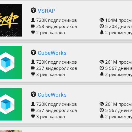
VSRAP
720K
подписчиков
104M
просм
258
видеороликов
5 203
дня в
2
рек. канала
2
рекоменд
CubeWorks
720K
подписчиков
261M
просм
237
видеороликов
5 567
дней 
3
рек. канала
2
рекоменд
CubeWorks
720K
подписчиков
261M
просм
237
видеороликов
5 567
дней 
3
рек. канала
2
рекоменд