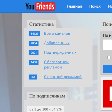
Главная
Поиск
Н
Статистика
Пои
Всего каналов
84121
По н
Добавленных
7834
Подтвержденных
2021
С бесплатной
1430
рекламой
С платной рекламой
961
По подписчикам
от 1 до 100 - 34.9%