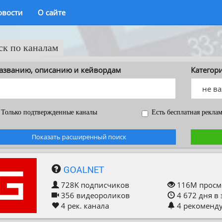
овости
О сайте
ск по каналам
азванию, описанию и кейвордам
Категор
Только подтвержденные каналы
Есть бесплатная рекла
Показать расширенный поиск
GOALNET
728K
подписчиков
116M
просм
356
видеороликов
4 672
дня в
4
рек. канала
4
рекоменд