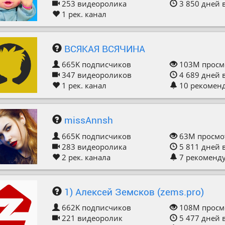
253
видеоролика
3 850
дней 
1
рек. канал
ВСЯКАЯ ВСЯЧИНА
665K
подписчиков
103M
просм
347
видеороликов
4 689
дней 
1
рек. канал
10
рекомен
missAnnsh
665K
подписчиков
63M
просмо
283
видеоролика
5 811
дней 
2
рек. канала
7
рекоменд
1) Алексей Земсков (zems.pro)
662K
подписчиков
108M
просм
221
видеоролик
5 477
дней 