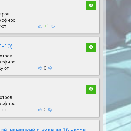
тров
в эфире
уют
+1
П-10)
отров
в эфире
дуют
0
отров
в эфире
уют
0
ий, немецкий с нуля за 16 часов