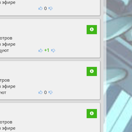
в эфире
0
отров
в эфире
дуют
+1
тров
в эфире
уют
0
отров
в эфире