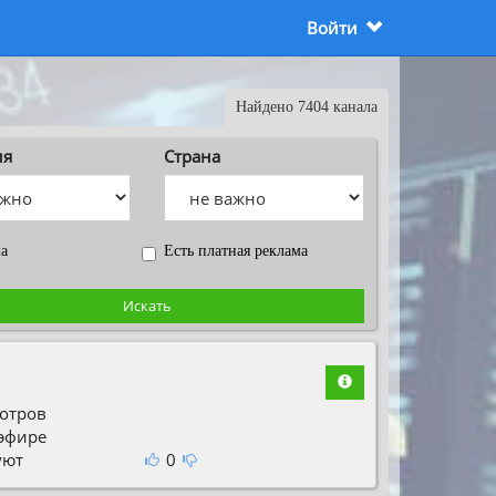
Войти
Найдено 7404 канала
ия
Страна
ма
Есть платная реклама
Искать
отров
 эфире
уют
0