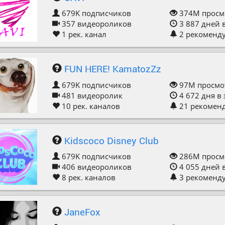
679K
подписчиков
374M
просм
357
видеороликов
3 887
дней 
1
рек. канал
2
рекоменд
FUN HERE! KamatozZz
679K
подписчиков
97M
просмо
481
видеоролик
4 672
дня в
10
рек. каналов
21
рекомен
Kidscoco Disney Club
679K
подписчиков
286M
просм
406
видеороликов
4 055
дней 
8
рек. каналов
3
рекоменд
JaneFox