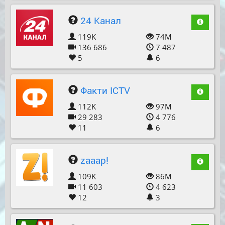
24 Канал
119K
74M
136 686
7 487
5
6
Факти ICTV
112K
97M
29 283
4 776
11
6
zaaap!
109K
86M
11 603
4 623
12
3