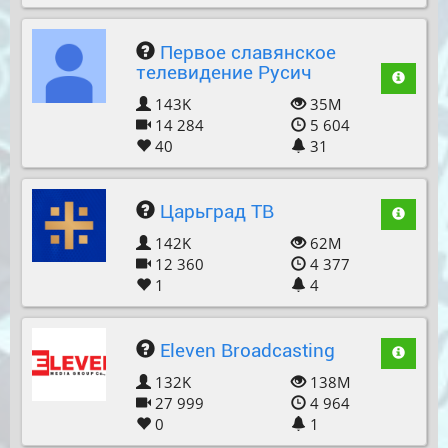
Первое славянское
телевидение Русич
143K
35M
14 284
5 604
40
31
Царьград ТВ
142K
62M
12 360
4 377
1
4
Eleven Broadcasting
132K
138M
27 999
4 964
0
1