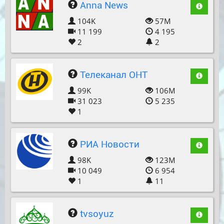
Anna News
104K
57M
11 199
4 195
2
2
Телеканал ОНТ
99K
106M
31 023
5 235
1
РИА Новости
98K
123M
10 049
6 954
1
11
tvsoyuz