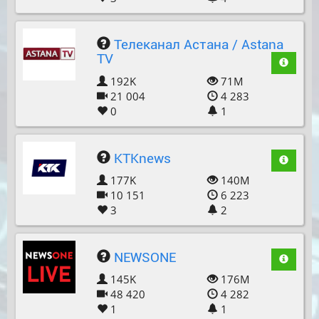
Телеканал Астана / Astana
TV
192K
71M
21 004
4 283
0
1
KTKnews
177K
140M
10 151
6 223
3
2
NEWSONE
145K
176M
48 420
4 282
1
1