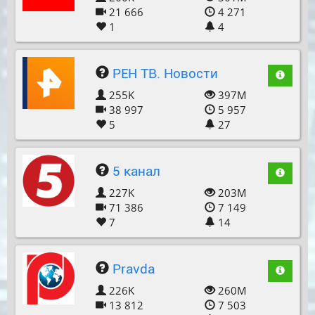
21 666
4 271
1
4
РЕН ТВ. Новости
255K
397M
38 997
5 957
5
27
5 канал
227K
203M
71 386
7 149
7
14
Pravda
226K
260M
13 812
7 503