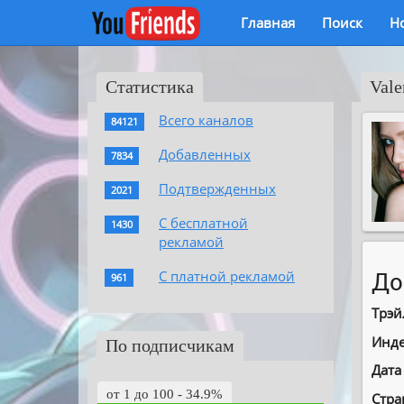
Главная
Поиск
Н
Статистика
Vale
Всего каналов
84121
Добавленных
7834
Подтвержденных
2021
С бесплатной
1430
рекламой
С платной рекламой
До
961
Трэй
Инде
По подписчикам
Дата
от 1 до 100 - 34.9%
Стра