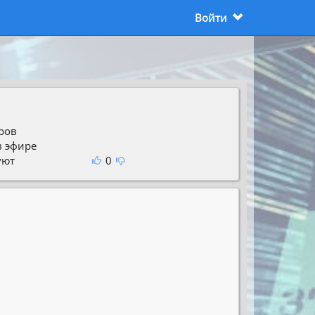
Войти
ров
в эфире
уют
0