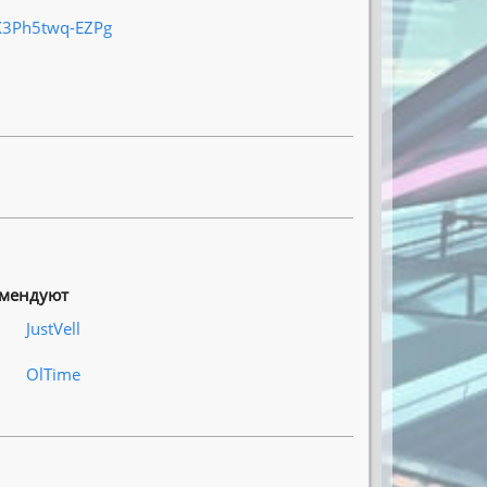
X3Ph5twq-EZPg
омендуют
JustVell
OlTime