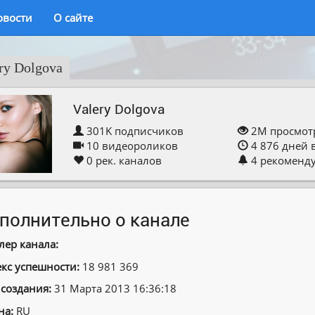
овости
О сайте
ry Dolgova
Valery Dolgova
301K
подписчиков
2M
просмот
10
видеороликов
4 876
дней 
0
рек. каналов
4
рекоменд
полнительно о канале
лер канала:
кс успешности:
18 981 369
 создания:
31 Марта 2013 16:36:18
на:
RU