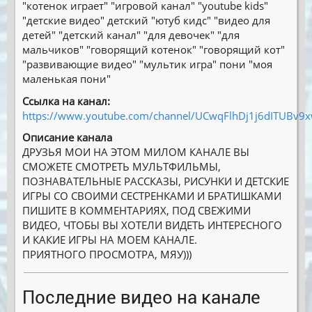
″котенок играет″ ″игровой канал″ ″youtube kids″
″детские видео″ детский ″ютуб кидс″ ″видео для
детей″ ″детский канал″ ″для девочек″ ″для
мальчиков″ ″говорящий котенок″ ″говорящий кот″
″развивающие видео″ ″мультик игра″ пони ″моя
маленькая пони″
Ссылка на канал:
https://www.youtube.com/channel/UCwqFlhDj1j6dITUBv
Описание канала
ДРУЗЬЯ МОИ НА ЭТОМ МИЛОМ КАНАЛЕ ВЫ
СМОЖЕТЕ СМОТРЕТЬ МУЛЬТФИЛЬМЫ,
ПОЗНАВАТЕЛЬНЫЕ РАССКАЗЫ, РИСУНКИ И ДЕТСКИЕ
ИГРЫ СО СВОИМИ СЕСТРЕНКАМИ И БРАТИШКАМИ
ПИШИТЕ В КОММЕНТАРИЯХ, ПОД СВЕЖИМИ
ВИДЕО, ЧТОБЫ ВЫ ХОТЕЛИ ВИДЕТЬ ИНТЕРЕСНОГО
И КАКИЕ ИГРЫ НА МОЕМ КАНАЛЕ.
ПРИЯТНОГО ПРОСМОТРА, МЯУ)))
Последние видео на канале