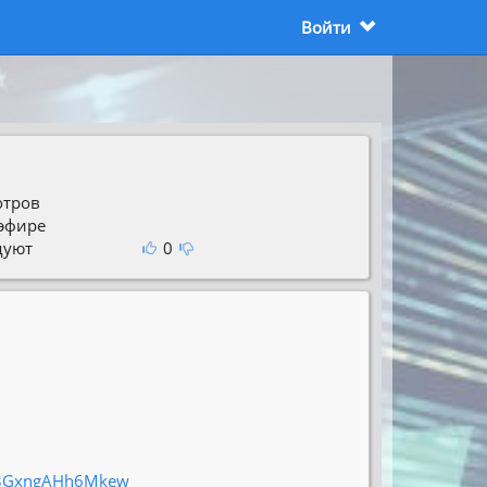
Войти
отров
 эфире
дуют
0
G-3GxngAHh6Mkew