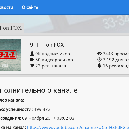
овости
О сайте
1 on FOX
9-1-1 on FOX
9K
подписчиков
344K
просм
50
видеороликов
3 192
дня в
22
рек. канала
16
рекомен
полнительно о канале
лер канала:
кс успешности:
499 872
 создания:
09 Ноября 2017 03:02:03
ка на канал:
https://www.youtube.com/channel/UCpTHZPdF