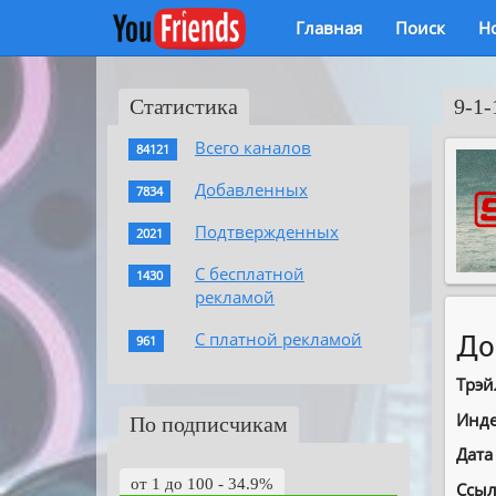
Главная
Поиск
Н
Статистика
9-1-
Всего каналов
84121
Добавленных
7834
Подтвержденных
2021
С бесплатной
1430
рекламой
С платной рекламой
До
961
Трэй
Инде
По подписчикам
Дата
от 1 до 100 - 34.9%
Ссыл