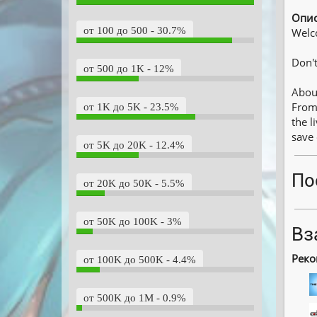
Опис
от 100 до 500 - 30.7%
Welco
Don′t
от 500 до 1K - 12%
Abou
From 
от 1K до 5K - 23.5%
the l
save 
от 5K до 20K - 12.4%
По
от 20K до 50K - 5.5%
от 50K до 100K - 3%
Вз
Реко
от 100K до 500K - 4.4%
от 500K до 1M - 0.9%