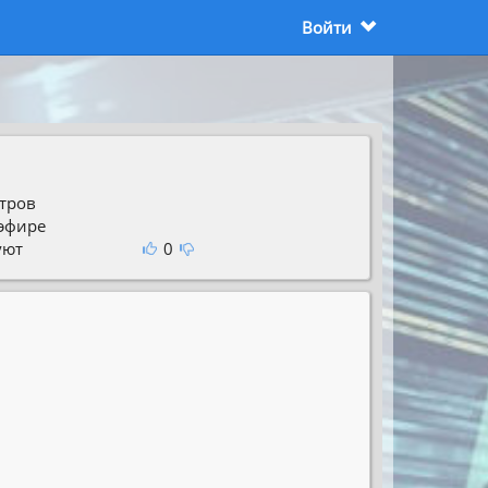
Войти
тров
 эфире
уют
0