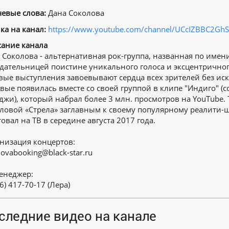
евые слова:
Дана Соколова
ка на канал:
https://www.youtube.com/channel/UCcIZBBC2G
ание канала
 Соколова - альтернативная рок-группа, названная по имени
дательницей поистине уникального голоса и эксцентричного
вые выступления завоевывают сердца всех зрителей без ис
вые появилась вместе со своей группой в клипе ″Индиго″ (с
джи), который набрал более 3 млн. просмотров на YouTube.
ловой «Стрела» заглавным к своему популярному реалити-ш
товал на ТВ в середине августа 2017 года.
низация концертов:
lovabooking@black-star.ru
енеджер:
6) 417-70-17 (Лера)
следние видео на канале