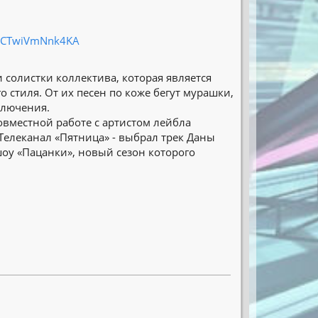
hSCTwiVmNnk4KA
 солистки коллектива, которая является
 стиля. От их песен по коже бегут мурашки,
ключения.
овместной работе с артистом лейбла
 Телеканал «Пятница» - выбрал трек Даны
оу «Пацанки», новый сезон которого