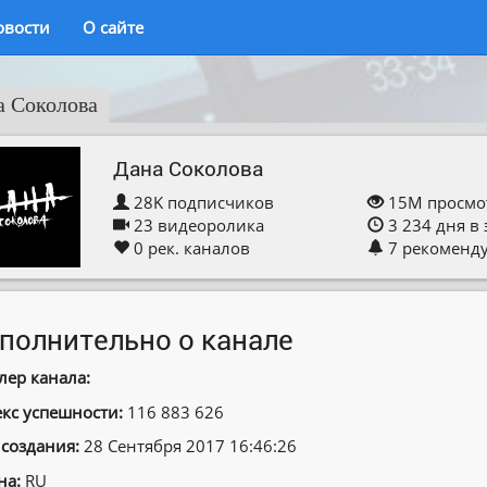
овости
О сайте
а Соколова
Дана Соколова
28K
подписчиков
15M
просмо
23
видеоролика
3 234
дня в
0
рек. каналов
7
рекоменд
полнительно о канале
лер канала:
кс успешности:
116 883 626
 создания:
28 Сентября 2017 16:46:26
на:
RU