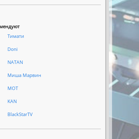
омендуют
Тимати
Doni
NATAN
Миша Марвин
МОТ
KAN
BlackStarTV