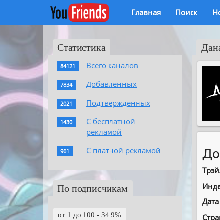
Главная
Поиск
Н
Статистика
Дан
Всего каналов
84121
Добавленных
7834
Подтвержденных
2021
С бесплатной
1430
рекламой
С платной рекламой
До
961
Трэй
Инде
По подписчикам
Дата
от 1 до 100 - 34.9%
Стра