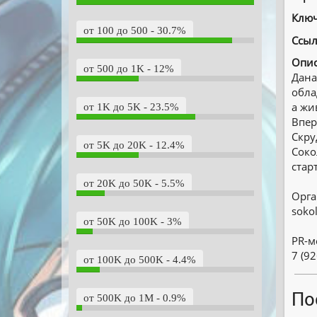
Ключ
от 100 до 500 - 30.7%
Ссыл
Опис
от 500 до 1K - 12%
Дана
обла
а жи
от 1K до 5K - 23.5%
Впер
Скру
от 5K до 20K - 12.4%
Соко
стар
от 20K до 50K - 5.5%
Орга
soko
от 50K до 100K - 3%
PR-м
7 (92
от 100K до 500K - 4.4%
По
от 500K до 1M - 0.9%