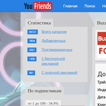
Главная
Поиск
Н
Статистика
Buz
Всего каналов
84121
Добавленных
7834
Подтвержденных
2021
С бесплатной
1430
рекламой
С платной рекламой
До
961
Трэй
Инде
По подписчикам
Дата
от 1 до 100 - 34.9%
Ключ