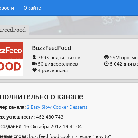
овости
О сайте
zFeedFood
BuzzFeedFood
769K
подписчиков
59M
просмо
50
видеороликов
5 042
дня в
4
рек. канала
полнительно о канале
лер канала:
2 Easy Slow Cooker Desserts
кс успешности:
462 480 743
 создания:
16 Октября 2012 19:41:04
евые слова:
buzzfeed food cooking recipe ″how to″