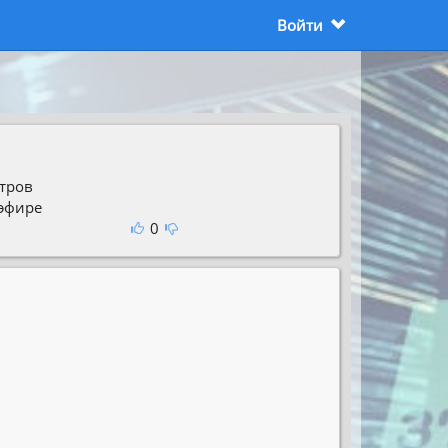
Войти
тров
 эфире
0