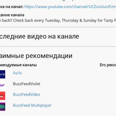
ка на канал:
https://www.youtube.com/channel/UCZvoUuniFz
ание канала
 back!! Check back every Tuesday, Thursday & Sunday for Tasty 
следние видео на канале
аимные рекомендации
мендуемые каналы
Его рек
As/Is
BuzzFeedViolet
BuzzFeedVideo
BuzzFeed Multiplayer