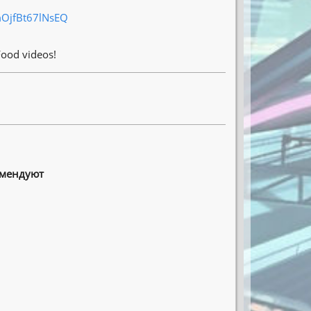
mOjfBt67lNsEQ
Food videos!
омендуют