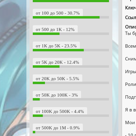
Ключ
от 100 до 500 - 30.7%
Ссыл
Опис
от 500 до 1K - 12%
Ты б
Всем
от 1K до 5K - 23.5%
Cним
от 5K до 20K - 12.4%
Игры
от 20K до 50K - 5.5%
Роли
от 50K до 100K - 3%
Подп
Я в 
от 100K до 500K - 4.4%
Мои 
от 500K до 1M - 0.9%
- 10