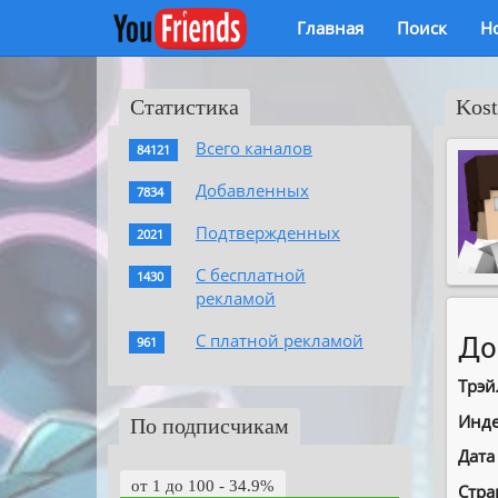
Главная
Поиск
Н
Статистика
Kost
Всего каналов
84121
Добавленных
7834
Подтвержденных
2021
С бесплатной
1430
рекламой
С платной рекламой
До
961
Трэй
Инде
По подписчикам
Дата
от 1 до 100 - 34.9%
Стра