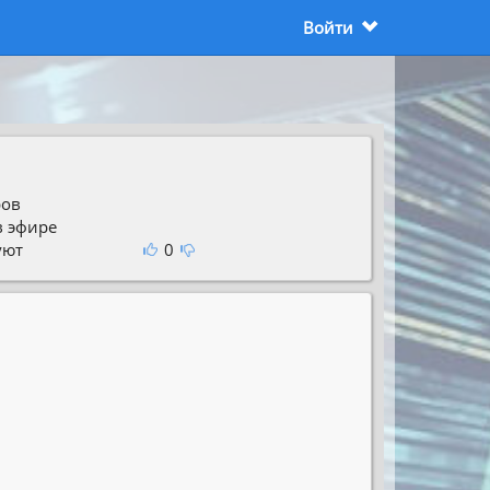
Войти
ров
в эфире
уют
0