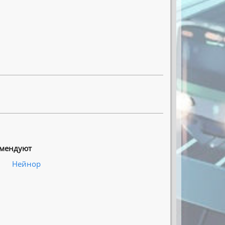
омендуют
Нейнор