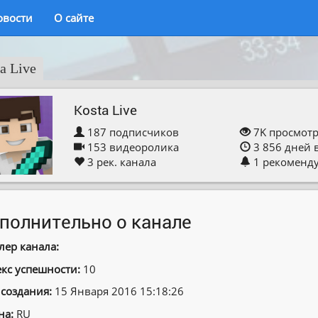
овости
О сайте
a Live
Kosta Live
187
подписчиков
7K
просмот
153
видеоролика
3 856
дней 
3
рек. канала
1
рекоменд
полнительно о канале
лер канала:
кс успешности:
10
 создания:
15 Января 2016 15:18:26
на:
RU