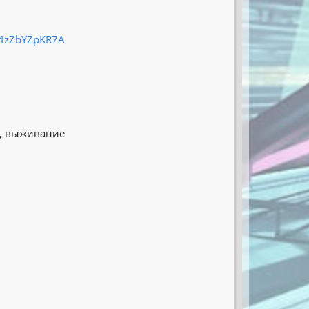
r4zZbYZpKR7A
, выживание