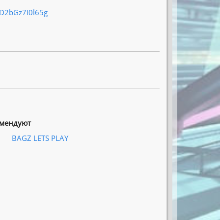
D2bGz7I0l65g
омендуют
BAGZ LETS PLAY