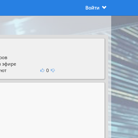
Войти
ров
в эфире
уют
0