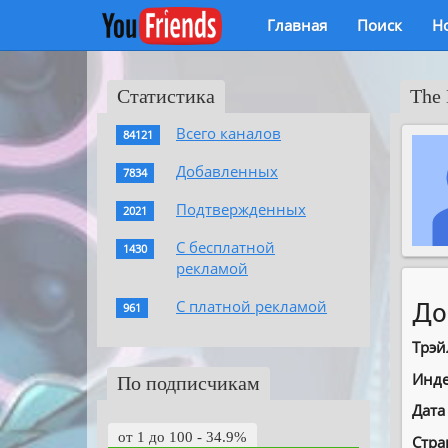
Главная
Поиск
Н
Статистика
The 
Всего каналов
84121
Добавленных
7834
Подтвержденных
2021
С бесплатной
1430
рекламой
С платной рекламой
До
961
Трэй
Инде
По подписчикам
Дата
от 1 до 100 - 34.9%
Стра