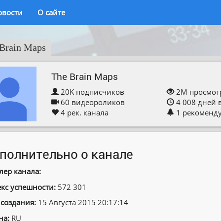
овости
О сайте
Brain Maps
The Brain Maps
20K
подписчиков
2M
просмот
60
видеороликов
4 008
дней 
4
рек. канала
1
рекоменд
полнительно о канале
лер канала:
кс успешности:
572 301
 создания:
15 Августа 2015 20:17:14
на:
RU